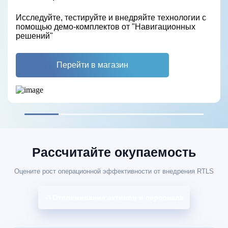
Раскрой возможности навигации внутри
Комплексное решение, являющееся аналогом
Для эффективного использования активов
Исследуйте, тестируйте и внедряйте технологии с
помещений
CISCO CMX
помощью демо-комплектов от "Навигационных
решений"
Узнать больше
Узнать больше
Узнать больше
Перейти в магазин
Рассчитайте окупаемость
Оцените рост операционной эффективности от внедрения RTLS
Отслеживание активов и персонала