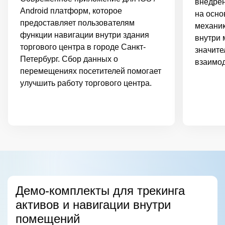
внедре
Android платформ, которое
на осно
предоставляет пользователям
механик
функции навигации внутри здания
внутри 
торгового центра в городе Санкт-
значите
Петербург. Сбор данных о
взаимод
перемещениях посетителей помогает
улучшить работу торгового центра.
Демо-комплекты для трекинга
Программный комплекс для
Сервис позиционирования на базе
Система мониторинга активов в
активов и навигации внутри
Indoor-навигации
Wi-Fi решений
реальном времени
помещений