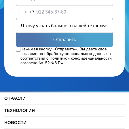
+7
Russia
+7
Отправить
Нажимая кнопку «Отправить», Вы даете своё
согласие на обработку персональных данных в
соответствии с
Политикой конфиденциальности
согласно №152-ФЗ РФ
ОТРАСЛИ
Нефть и газ
ТЕХНОЛОГИЯ
Торговые центры
Университеты
Цифровая платформа трекинга
Автомобильные услуги
НОВОСТИ
SDK для Indoor навигации
Цифровая реклама