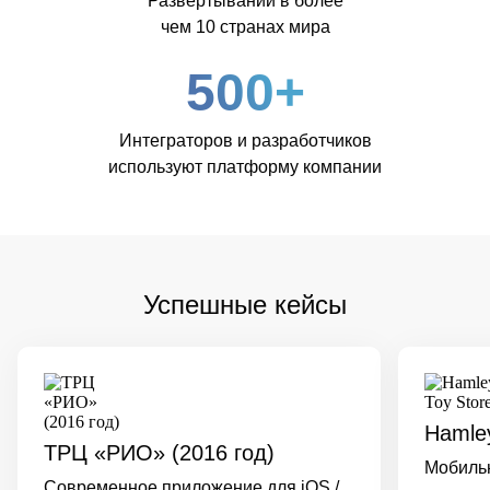
Развертываний в более
чем 10 странах мира
500+
Интеграторов и разработчиков
используют платформу компании
Успешные кейсы
Hamley
ТРЦ «РИО» (2016 год)
Мобиль
Современное приложение для iOS /