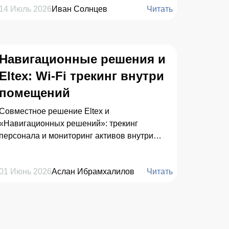
не эксперимент — это способ выжать
14 Июль 2026
Иван Солнцев
Читать
максимум из тех людей, которые уже
работают в смене.
Навигационные решения и
Eltex: Wi-Fi трекинг внутри
помещений
Совместное решение Eltex и
«Навигационных решений»: трекинг
персонала и мониторинг активов внутри
помещений на базе существующей
корпоративной Wi-Fi-сети без лишних затрат
01 Июнь 2026
Аслан Ибрамхалилов
Читать
на инфраструктуру.