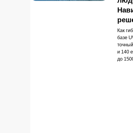
люде
Нав
реш
Как ги
базе U
точный
и 140 
до 150