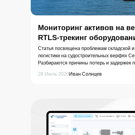
Мониторинг активов на в
RTLS-трекинг оборудовани
Статья посвящена проблемам складской и
логистики на судостроительных верфях Се
Разбираются причины потерь и задержек 
крупногабаритных узлов, сварочного обор
28 Июль 2026
Иван Солнцев
арматуры на территориях в десятки гектар
приводится детальный анализ технологиче
BLE, GPS), экономический расчет сокраще
квалифицированных рабочих, вопросы и
безопасности (ГОЗ, On-Premise) и пошаго
внедрения системы трекинга активов на о
машиностроения.