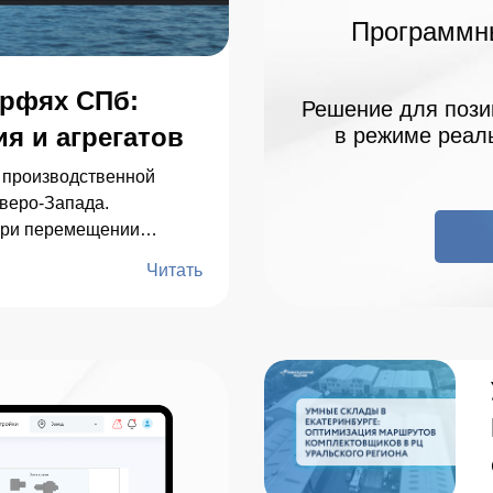
Программны
ерфях СПб:
Решение для пози
я и агрегатов
в режиме реал
 производственной
веро-Запада.
при перемещении
удования и судовой
Читать
ов. В материале
ского стека RTLS (UWB,
ния простоев
нформационной
вая дорожная карта
бъектах