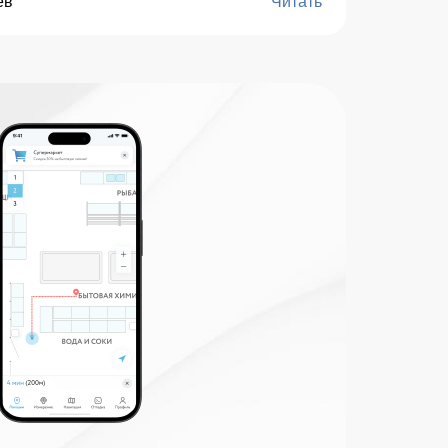
ев
Читать