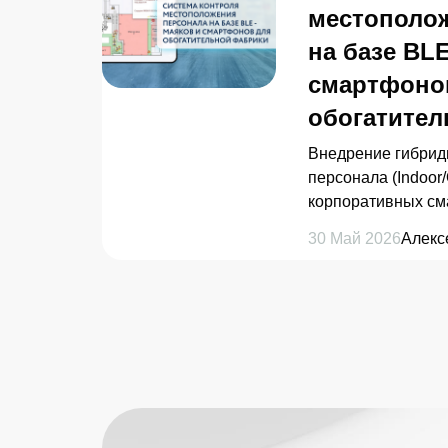
местополо
на базе BLE
смартфоно
обогатител
Внедрение гибрид
персонала (Indoor/
корпоративных см
Проект реализова
30 Май 2026
Алекс
"Навигационных р
промышленной без
единую систему 