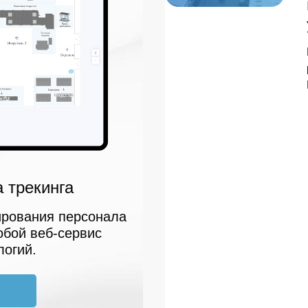
 трекинга
ирования персонала
обой веб-сервис
логий.