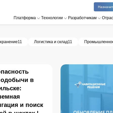
Назначит
Платформа
Технологии
Разработчикам
Отра
хранение
11
Логистика и склад
11
Промышленно
опасность
нодобычи в
ильске:
земная
гация и поиск