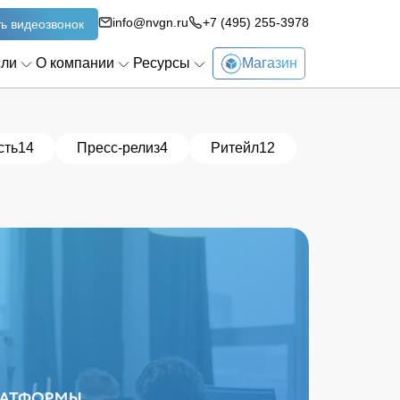
info@nvgn.ru
+7 (495) 255-3978
ь видеозвонок
сли
О компании
Ресурсы
Магазин
сть
14
Пресс-релиз
4
Ритейл
12
Поиск