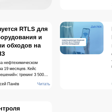
зуется RTLS для
борудования и
и обходов на
ПЗ
на нефтехимическом
за 19 месяцев. Кейс
ешений»: трекинг 3 500
ния и цифровые обходы.
сей Панёв
Читать
нтроля