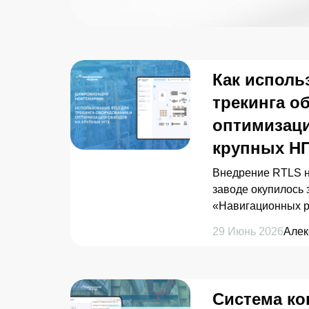
Как исполь
трекинга о
оптимизаци
крупных Н
Внедрение RTLS 
заводе окупилось 
«Навигационных р
единиц оборудова
29 Июнь 2026
Алек
Система ко