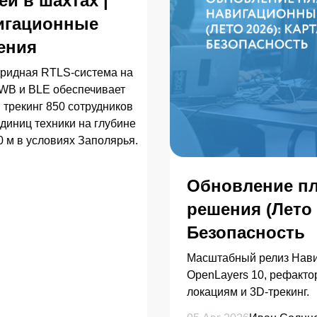
й в шахтах |
игационные
ения
бридная RTLS-система на
WB и BLE обеспечивает
 трекинг 850 сотрудников
единиц техники на глубине
0 м в условиях Заполярья.
Обновление п
решения (Лето 2
Безопасность
Масштабный релиз Нави
OpenLayers 10, рефакто
локациям и 3D-трекинг.