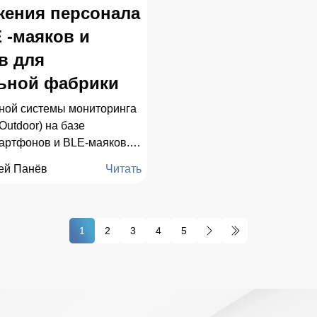
жения персонала
 -маяков и
в для
ьной фабрики
ной системы мониторинга
Outdoor) на базе
артфонов и BLE-маяков.
н с помощью SDK от
ей Панёв
Читать
ешений" для обеспечения
опасности и интеграции в
МФСБ.
1
2
3
4
5