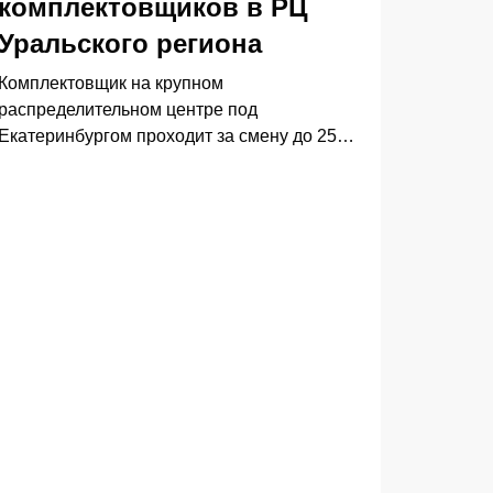
комплектовщиков в РЦ
Уральского региона
Комплектовщик на крупном
распределительном центре под
Екатеринбургом проходит за смену до 25
километров — и значительная часть этого
пути не приносит никакой пользы.
Классическая WMS выдаёт задания, но не
видит реальную геометрию склада: где затор,
где перекрыт проход, где скопились три
сборщика сразу. Связка RTLS-системы
позиционирования с WMS решает эту
проблему: система строит динамический
маршрут для каждого сборщика в режиме
реального времени, сокращая холостой
пробег на 20–30% и ускоряя сборку заказов
на 15–25%. Для уральских РЦ, где дефицит
линейного персонала давно стал нормой, это