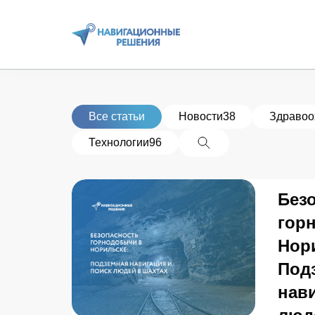
Все статьи
Новости
38
Здравоо
Технологии
96
Без
гор
Нор
Под
нави