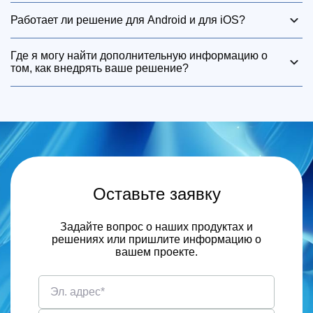
info@nvgn.ru
Если вам нужна техническая поддержка на этапах
Работает ли решение для Android и для iOS?
внедрения, при интеграции нашего и нуждаетесь в
своевременной поддержке, свяжитесь с нами по
Да, наше решение подходит под обе системы
Где я могу найти дополнительную информацию о
адресу
info@nvgn.ru
.
том, как внедрять ваше решение?
Вы можете обратиться к нашему руководству
https://navigine.com/guide/
или посмотреть серию
видеороликов о внедрении системы
https://www.youtube.com/watch?v=EGhJN1Rf1is
Оставьте заявку
Задайте вопрос о наших продуктах и
решениях или пришлите информацию о
вашем проекте.