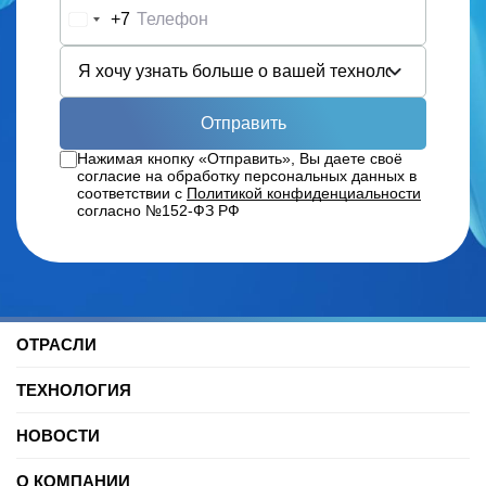
+7
Russia
+7
Отправить
Нажимая кнопку «Отправить», Вы даете своё
согласие на обработку персональных данных в
соответствии с
Политикой конфиденциальности
согласно №152-ФЗ РФ
ОТРАСЛИ
Нефть и газ
ТЕХНОЛОГИЯ
Торговые центры
Университеты
Цифровая платформа трекинга
Автомобильные услуги
НОВОСТИ
SDK для Indoor навигации
Цифровая реклама
Смарт даркстор
Блог
Спорт
Позиционирование внутри помещений
О КОМПАНИИ