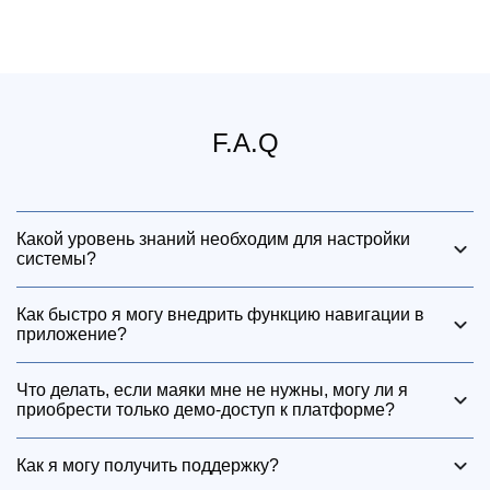
F.A.Q
Какой уровень знаний необходим для настройки
системы?
Решение компании представляет собой очень простой
Как быстро я могу внедрить функцию навигации в
и интуитивно понятный инструмент, которым может
приложение?
легко пользоваться любой человек с базовыми
Обычно внедрение занимает всего несколько дней.
навыками работы с компьютером.
Что делать, если маяки мне не нужны, могу ли я
Пожалуйста, проверьте описание процесса в нашем
приобрести только демо-доступ к платформе?
руководстве
.
Да, если вы хотите изменить компоненты демо-
Как я могу получить поддержку?
комплекта, вы можете написать нам по адресу