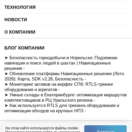
Нефть и газ
ТЕХНОЛОГИЯ
Торговые центры
Университеты
Цифровая платформа трекинга
Автомобильные услуги
НОВОСТИ
SDK для Indoor навигации
Цифровая реклама
Смарт даркстор
Блог
Спорт
Позиционирование внутри помещений
О КОМПАНИИ
Вебинары и подкасты
Производство
Реализованные проекты
Логистика и складские помещения
История
Демо-комплект
Культура и развлечения
Миссия
Для разработчиков
БЛОГ КОМПАНИИ
Здравоохранение
Команда
Партнеры
Недвижимость и офисы
Контакты
Безопасность горнодобычи в Норильске: Подземная
FAQ
Музеи
СОУТ
навигация и поиск людей в шахтах | Навигационные
Документация
Транспорт
Политика обработки персональных данных
решения -
Вход/Регистрация
Ритейл
Условия доступа к сайту
Обновление платформы Навигационные решения (Лето
Навигация транспортных средств
Приказ Минцифры №511
2026): Карта, SDK v2.26, Безопасность -
Строительство
Магазин
Мониторинг активов на верфях СПб: RTLS-трекинг
оборудования и агрегатов -
Умные склады в Екатеринбурге: оптимизация маршрутов
комплектовщиков в РЦ Уральского региона -
Как используется RTLS для трекинга оборудования и
оптимизации обходов на крупных НПЗ -
© Навигационные решения, 2026
На этом сайте используются файлы cookie.