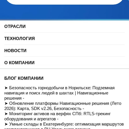
ОТРАСЛИ
Нефть и газ
ТЕХНОЛОГИЯ
Торговые центры
Университеты
Цифровая платформа трекинга
Автомобильные услуги
НОВОСТИ
SDK для Indoor навигации
Цифровая реклама
Смарт даркстор
Блог
Спорт
Позиционирование внутри помещений
О КОМПАНИИ
Вебинары и подкасты
Производство
Реализованные проекты
Логистика и складские помещения
История
Демо-комплект
Культура и развлечения
Миссия
Для разработчиков
БЛОГ КОМПАНИИ
Здравоохранение
Команда
Партнеры
Недвижимость и офисы
Контакты
Безопасность горнодобычи в Норильске: Подземная
FAQ
Музеи
СОУТ
навигация и поиск людей в шахтах | Навигационные
Документация
Транспорт
Политика обработки персональных данных
решения -
Вход/Регистрация
Ритейл
Условия доступа к сайту
Обновление платформы Навигационные решения (Лето
Навигация транспортных средств
Приказ Минцифры №511
2026): Карта, SDK v2.26, Безопасность -
Строительство
Магазин
Мониторинг активов на верфях СПб: RTLS-трекинг
оборудования и агрегатов -
Умные склады в Екатеринбурге: оптимизация маршрутов