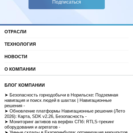
Подписаться
ОТРАСЛИ
Нефть и газ
ТЕХНОЛОГИЯ
Торговые центры
Университеты
Цифровая платформа трекинга
Автомобильные услуги
НОВОСТИ
SDK для Indoor навигации
Цифровая реклама
Смарт даркстор
Блог
Спорт
Позиционирование внутри помещений
О КОМПАНИИ
Вебинары и подкасты
Производство
Реализованные проекты
Логистика и складские помещения
История
Демо-комплект
Культура и развлечения
Миссия
Для разработчиков
БЛОГ КОМПАНИИ
Здравоохранение
Команда
Партнеры
Недвижимость и офисы
Контакты
Безопасность горнодобычи в Норильске: Подземная
FAQ
Музеи
СОУТ
навигация и поиск людей в шахтах | Навигационные
Документация
Транспорт
Политика обработки персональных данных
решения -
Вход/Регистрация
Ритейл
Условия доступа к сайту
Обновление платформы Навигационные решения (Лето
Навигация транспортных средств
Приказ Минцифры №511
2026): Карта, SDK v2.26, Безопасность -
Строительство
Магазин
Мониторинг активов на верфях СПб: RTLS-трекинг
оборудования и агрегатов -
Умные склады в Екатеринбурге: оптимизация маршрутов