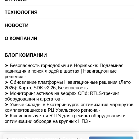
Нефть и газ
ТЕХНОЛОГИЯ
Торговые центры
Университеты
Цифровая платформа трекинга
Автомобильные услуги
НОВОСТИ
SDK для Indoor навигации
Цифровая реклама
Смарт даркстор
Блог
Спорт
Позиционирование внутри помещений
О КОМПАНИИ
Вебинары и подкасты
Производство
Реализованные проекты
Логистика и складские помещения
История
Демо-комплект
Культура и развлечения
Миссия
Для разработчиков
БЛОГ КОМПАНИИ
Здравоохранение
Команда
Партнеры
Недвижимость и офисы
Контакты
Безопасность горнодобычи в Норильске: Подземная
FAQ
Музеи
СОУТ
навигация и поиск людей в шахтах | Навигационные
Документация
Транспорт
Политика обработки персональных данных
решения -
Вход/Регистрация
Ритейл
Условия доступа к сайту
Обновление платформы Навигационные решения (Лето
Навигация транспортных средств
Приказ Минцифры №511
2026): Карта, SDK v2.26, Безопасность -
Строительство
Магазин
Мониторинг активов на верфях СПб: RTLS-трекинг
оборудования и агрегатов -
Умные склады в Екатеринбурге: оптимизация маршрутов
комплектовщиков в РЦ Уральского региона -
Как используется RTLS для трекинга оборудования и
оптимизации обходов на крупных НПЗ -