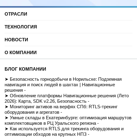
ОТРАСЛИ
Нефть и газ
ТЕХНОЛОГИЯ
Торговые центры
Университеты
Цифровая платформа трекинга
Автомобильные услуги
НОВОСТИ
SDK для Indoor навигации
Цифровая реклама
Смарт даркстор
Блог
Спорт
Позиционирование внутри помещений
О КОМПАНИИ
Вебинары и подкасты
Производство
Реализованные проекты
Логистика и складские помещения
История
Демо-комплект
Культура и развлечения
Миссия
Для разработчиков
БЛОГ КОМПАНИИ
Здравоохранение
Команда
Партнеры
Недвижимость и офисы
Контакты
Безопасность горнодобычи в Норильске: Подземная
FAQ
Музеи
СОУТ
навигация и поиск людей в шахтах | Навигационные
Документация
Транспорт
Политика обработки персональных данных
решения -
Вход/Регистрация
Ритейл
Условия доступа к сайту
Обновление платформы Навигационные решения (Лето
Навигация транспортных средств
Приказ Минцифры №511
2026): Карта, SDK v2.26, Безопасность -
Строительство
Магазин
Мониторинг активов на верфях СПб: RTLS-трекинг
оборудования и агрегатов -
Умные склады в Екатеринбурге: оптимизация маршрутов
комплектовщиков в РЦ Уральского региона -
Как используется RTLS для трекинга оборудования и
оптимизации обходов на крупных НПЗ -