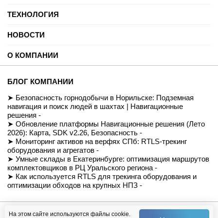
Нефть и газ
ТЕХНОЛОГИЯ
Торговые центры
Университеты
Цифровая платформа трекинга
Автомобильные услуги
НОВОСТИ
SDK для Indoor навигации
Цифровая реклама
Смарт даркстор
Блог
Спорт
Позиционирование внутри помещений
О КОМПАНИИ
Вебинары и подкасты
Производство
Реализованные проекты
Логистика и складские помещения
История
Демо-комплект
Культура и развлечения
Миссия
Для разработчиков
БЛОГ КОМПАНИИ
Здравоохранение
Команда
Партнеры
Недвижимость и офисы
Контакты
Безопасность горнодобычи в Норильске: Подземная
FAQ
Музеи
СОУТ
навигация и поиск людей в шахтах | Навигационные
Документация
Транспорт
Политика обработки персональных данных
решения -
Вход/Регистрация
Ритейл
Условия доступа к сайту
Обновление платформы Навигационные решения (Лето
Навигация транспортных средств
Приказ Минцифры №511
2026): Карта, SDK v2.26, Безопасность -
Строительство
Магазин
Мониторинг активов на верфях СПб: RTLS-трекинг
оборудования и агрегатов -
Умные склады в Екатеринбурге: оптимизация маршрутов
комплектовщиков в РЦ Уральского региона -
Как используется RTLS для трекинга оборудования и
оптимизации обходов на крупных НПЗ -
© Навигационные решения, 2026
На этом сайте используются файлы cookie.