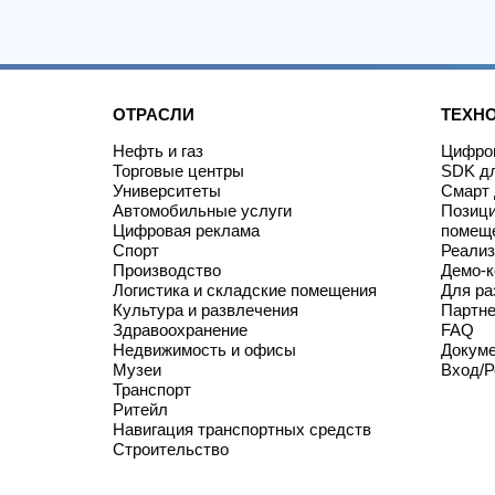
ОТРАСЛИ
ТЕХН
Нефть и газ
Цифров
Торговые центры
SDK дл
Университеты
Смарт 
Автомобильные услуги
Позици
Цифровая реклама
помещ
Спорт
Реализ
Производство
Демо-к
Логистика и складские помещения
Для ра
Культура и развлечения
Партн
Здравоохранение
FAQ
Недвижимость и офисы
Докум
Музеи
Вход/Р
Транспорт
Ритейл
Навигация транспортных средств
Строительство