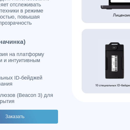
ляет отслеживать
техники в режиме
ностью, повышая
прозрачность
начинка)
зия на платформу
и и интуитивным
льных ID-бейджей
вания
юзов (Beacon 3) для
крытия
Заказать