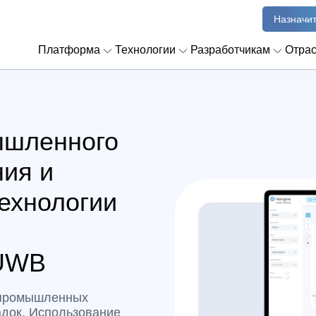
Назначит
Платформа
Технологии
Разработчикам
Отра
ышленного
ния и
технологии
 UWB
 промышленных
док. Использование