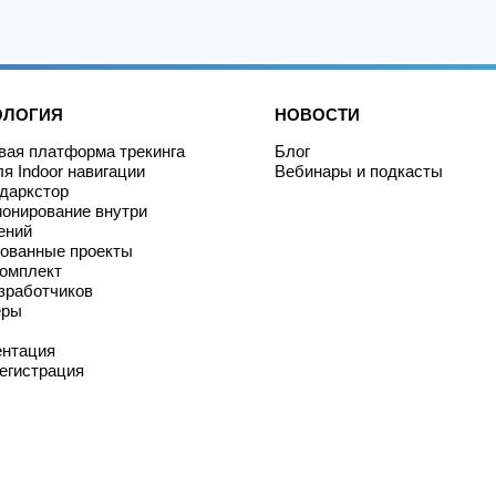
ОЛОГИЯ
НОВОСТИ
ая платформа трекинга
Блог
я Indoor навигации
Вебинары и подкасты
даркстор
онирование внутри
ений
ованные проекты
омплект
зработчиков
еры
ентация
егистрация