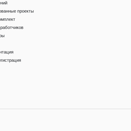
ний
ованные проекты
омплект
зработчиков
ры
нтация
егистрация