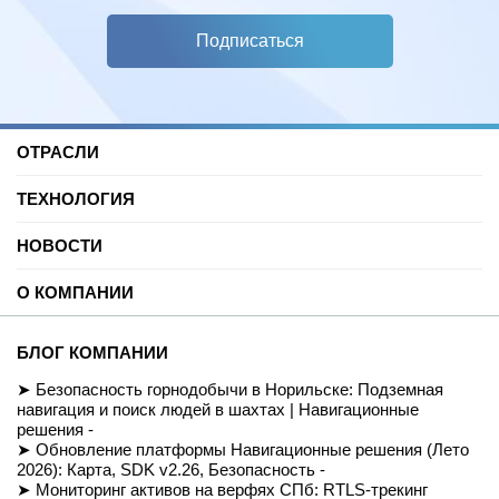
Подписаться
ОТРАСЛИ
Нефть и газ
ТЕХНОЛОГИЯ
Торговые центры
Университеты
Цифровая платформа трекинга
Автомобильные услуги
НОВОСТИ
SDK для Indoor навигации
Цифровая реклама
Смарт даркстор
Блог
Спорт
Позиционирование внутри помещений
О КОМПАНИИ
Вебинары и подкасты
Производство
Реализованные проекты
Логистика и складские помещения
История
Демо-комплект
Культура и развлечения
Миссия
Для разработчиков
БЛОГ КОМПАНИИ
Здравоохранение
Команда
Партнеры
Недвижимость и офисы
Контакты
Безопасность горнодобычи в Норильске: Подземная
FAQ
Музеи
СОУТ
навигация и поиск людей в шахтах | Навигационные
Документация
Транспорт
Политика обработки персональных данных
решения -
Вход/Регистрация
Ритейл
Условия доступа к сайту
Обновление платформы Навигационные решения (Лето
Навигация транспортных средств
Приказ Минцифры №511
2026): Карта, SDK v2.26, Безопасность -
Строительство
Магазин
Мониторинг активов на верфях СПб: RTLS-трекинг