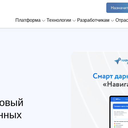
Назначит
Платформа
Технологии
Разработчикам
Отра
новый
нных