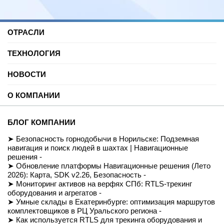
ОТРАСЛИ
Нефть и газ
ТЕХНОЛОГИЯ
Торговые центры
Университеты
Цифровая платформа трекинга
Автомобильные услуги
НОВОСТИ
SDK для Indoor навигации
Цифровая реклама
Смарт даркстор
Блог
Спорт
Позиционирование внутри помещений
О КОМПАНИИ
Вебинары и подкасты
Производство
Реализованные проекты
Логистика и складские помещения
История
Демо-комплект
Культура и развлечения
Миссия
Для разработчиков
БЛОГ КОМПАНИИ
Здравоохранение
Команда
Партнеры
Недвижимость и офисы
Контакты
Безопасность горнодобычи в Норильске: Подземная
FAQ
Музеи
СОУТ
навигация и поиск людей в шахтах | Навигационные
Документация
Транспорт
Политика обработки персональных данных
решения -
Вход/Регистрация
Ритейл
Условия доступа к сайту
Обновление платформы Навигационные решения (Лето
Навигация транспортных средств
Приказ Минцифры №511
2026): Карта, SDK v2.26, Безопасность -
Строительство
Магазин
Мониторинг активов на верфях СПб: RTLS-трекинг
оборудования и агрегатов -
Умные склады в Екатеринбурге: оптимизация маршрутов
комплектовщиков в РЦ Уральского региона -
Как используется RTLS для трекинга оборудования и