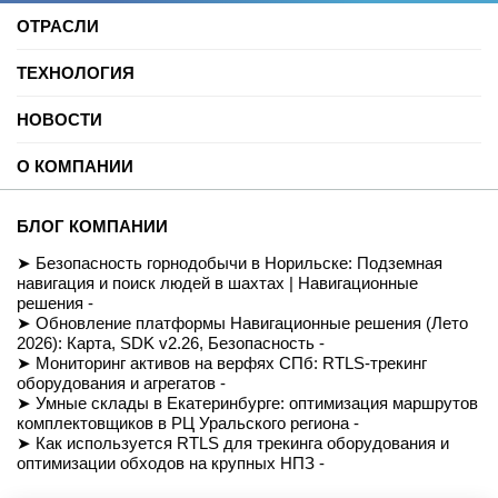
ОТРАСЛИ
Нефть и газ
ТЕХНОЛОГИЯ
Торговые центры
Университеты
Цифровая платформа трекинга
Автомобильные услуги
НОВОСТИ
SDK для Indoor навигации
Цифровая реклама
Смарт даркстор
Блог
Спорт
Позиционирование внутри помещений
О КОМПАНИИ
Вебинары и подкасты
Производство
Реализованные проекты
Логистика и складские помещения
История
Демо-комплект
Культура и развлечения
Миссия
Для разработчиков
БЛОГ КОМПАНИИ
Здравоохранение
Команда
Партнеры
Недвижимость и офисы
Контакты
Безопасность горнодобычи в Норильске: Подземная
FAQ
Музеи
СОУТ
навигация и поиск людей в шахтах | Навигационные
Документация
Транспорт
Политика обработки персональных данных
решения -
Вход/Регистрация
Ритейл
Условия доступа к сайту
Обновление платформы Навигационные решения (Лето
Навигация транспортных средств
Приказ Минцифры №511
2026): Карта, SDK v2.26, Безопасность -
Строительство
Магазин
Мониторинг активов на верфях СПб: RTLS-трекинг
оборудования и агрегатов -
Умные склады в Екатеринбурге: оптимизация маршрутов
комплектовщиков в РЦ Уральского региона -
Как используется RTLS для трекинга оборудования и
оптимизации обходов на крупных НПЗ -