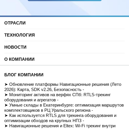
ОТРАСЛИ
Нефть и газ
ТЕХНОЛОГИЯ
Торговые центры
Университеты
Цифровая платформа трекинга
Автомобильные услуги
НОВОСТИ
SDK для Indoor навигации
Цифровая реклама
Смарт даркстор
Блог
Спорт
Позиционирование внутри помещений
О КОМПАНИИ
Вебинары и подкасты
Производство
Реализованные проекты
Логистика и складские помещения
История
Демо-комплект
Культура и развлечения
Миссия
Для разработчиков
БЛОГ КОМПАНИИ
Здравоохранение
Команда
Партнеры
Недвижимость и офисы
Контакты
Обновление платформы Навигационные решения (Лето
FAQ
Музеи
СОУТ
2026): Карта, SDK v2.26, Безопасность -
Документация
Транспорт
Политика обработки персональных данных
Мониторинг активов на верфях СПб: RTLS-трекинг
Вход/Регистрация
Ритейл
Условия доступа к сайту
оборудования и агрегатов -
Навигация транспортных средств
Приказ Минцифры №511
Умные склады в Екатеринбурге: оптимизация маршрутов
Строительство
Магазин
комплектовщиков в РЦ Уральского региона -
Как используется RTLS для трекинга оборудования и
оптимизации обходов на крупных НПЗ -
Навигационные решения и Eltex: Wi-Fi трекинг внутри