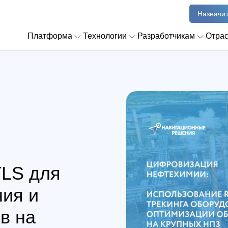
Назначит
Платформа
Технологии
Разработчикам
Отра
TLS для
ния и
в на