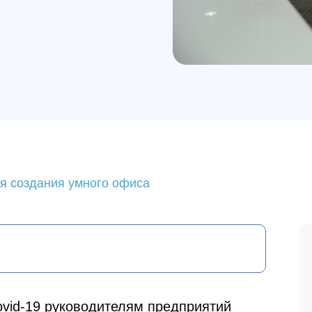
ля создания умного офиса
иционирования в реальном времени для мобильных приложений
vid-19 руководителям предприятий