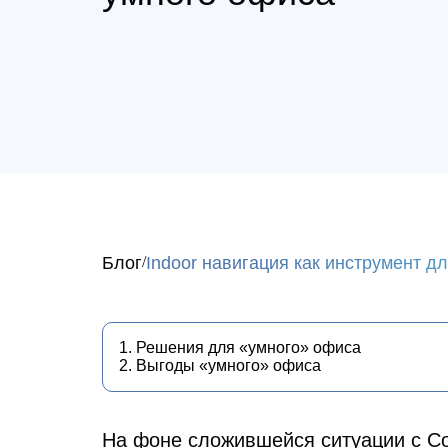
Блог
Indoor навигация как инструмент д
1. Решения для «умного» офиса
2. Выгоды «умного» офиса
Navigine SDK
Профессиональные решения для внутреннего поз
На фоне сложившейся ситуации с Co
Больше