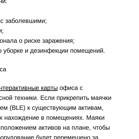
чи:
 с заболевшими;
и;
нала о риске заражения;
о уборке и дезинфекции помещений.
са
интерактивные карты
офиса с
ной техники. Если прикрепить маячки
ием (BLE) к существующим активам,
их нахождение в помещениях. Маяки
сположением активов на плане, чтобы
оборудование будет перемещено за