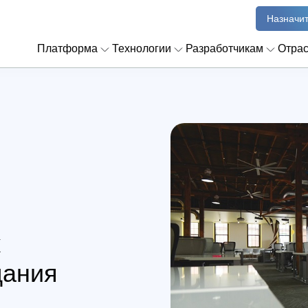
Назначит
Платформа
Технологии
Разработчикам
Отра
к
дания