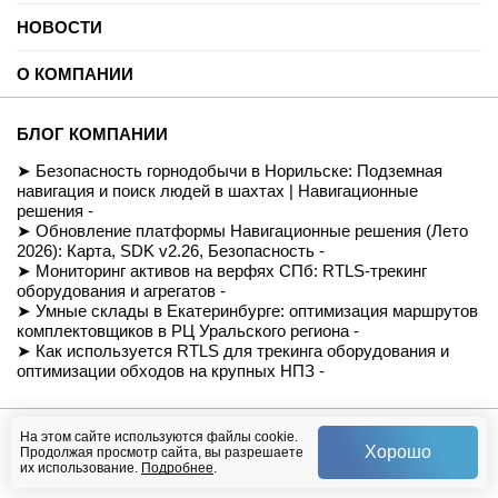
Университеты
Цифровая платформа трекинга
Автомобильные услуги
НОВОСТИ
SDK для Indoor навигации
Цифровая реклама
Смарт даркстор
Блог
Спорт
Позиционирование внутри помещений
О КОМПАНИИ
Вебинары и подкасты
Производство
Реализованные проекты
Логистика и складские помещения
История
Демо-комплект
Культура и развлечения
Миссия
Для разработчиков
БЛОГ КОМПАНИИ
Здравоохранение
Команда
Партнеры
Недвижимость и офисы
Контакты
Безопасность горнодобычи в Норильске: Подземная
FAQ
Музеи
СОУТ
навигация и поиск людей в шахтах | Навигационные
Документация
Транспорт
Политика обработки персональных данных
решения -
Вход/Регистрация
Ритейл
Условия доступа к сайту
Обновление платформы Навигационные решения (Лето
Навигация транспортных средств
Приказ Минцифры №511
2026): Карта, SDK v2.26, Безопасность -
Строительство
Магазин
Мониторинг активов на верфях СПб: RTLS-трекинг
оборудования и агрегатов -
Умные склады в Екатеринбурге: оптимизация маршрутов
комплектовщиков в РЦ Уральского региона -
Как используется RTLS для трекинга оборудования и
оптимизации обходов на крупных НПЗ -
© Навигационные решения, 2026
На этом сайте используются файлы cookie.
Хорошо
Продолжая просмотр сайта, вы разрешаете
их использование.
Подробнее
.