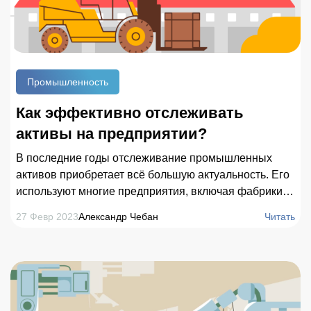
Промышленность
Как эффективно отслеживать
активы на предприятии?
В последние годы отслеживание промышленных
активов приобретает всё большую актуальность. Его
используют многие предприятия, включая фабрики и
заводы, которые хотят оптимизировать
27 Февр 2023
Александр Чебан
Читать
производственные процессы и повысить
эффективность своей работы. Согласно статистике,
только по состоянию на 2021 год рынок трекинга
активов оценивался в 17,75 млрд. долларов США. В
перспективе среднегодовые темпы его роста будут
стремительно увеличиваться и до 2027 года составят