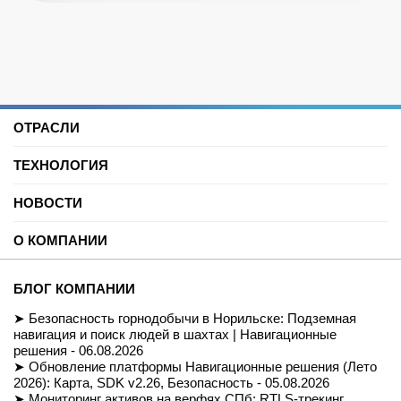
ОТРАСЛИ
Нефть и газ
ТЕХНОЛОГИЯ
Торговые центры
Университеты
Цифровая платформа трекинга
Автомобильные услуги
НОВОСТИ
SDK для Indoor навигации
Цифровая реклама
Смарт даркстор
Блог
Спорт
Позиционирование внутри помещений
О КОМПАНИИ
Вебинары и подкасты
Производство
Реализованные проекты
Логистика и складские помещения
История
Демо-комплект
Культура и развлечения
Миссия
Для разработчиков
БЛОГ КОМПАНИИ
Здравоохранение
Команда
Партнеры
Недвижимость и офисы
Контакты
Безопасность горнодобычи в Норильске: Подземная
FAQ
Музеи
СОУТ
навигация и поиск людей в шахтах | Навигационные
Документация
Транспорт
Политика обработки персональных данных
решения - 06.08.2026
Вход/Регистрация
Ритейл
Условия доступа к сайту
Обновление платформы Навигационные решения (Лето
Навигация транспортных средств
Приказ Минцифры №511
2026): Карта, SDK v2.26, Безопасность - 05.08.2026
Строительство
Магазин
Мониторинг активов на верфях СПб: RTLS-трекинг