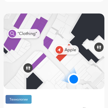
087,993 млн. долларов США. Основная сфера
использования beacons – indoor навигация и
позиционирование внутри помещений, однако все
чаще их применяют еще с одной целью – для
организации рекламных кампаний. Такой маркетинг
позволяет тщательно изучать поведение посетителей
и создавать персонализированную рекламу с
высоким показателем эффективности.
Технологии