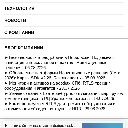
Нефть и газ
ТЕХНОЛОГИЯ
Торговые центры
Университеты
Цифровая платформа трекинга
Автомобильные услуги
НОВОСТИ
SDK для Indoor навигации
Цифровая реклама
Смарт даркстор
Блог
Спорт
Позиционирование внутри помещений
О КОМПАНИИ
Вебинары и подкасты
Производство
Реализованные проекты
Логистика и складские помещения
История
Демо-комплект
Культура и развлечения
Миссия
Для разработчиков
БЛОГ КОМПАНИИ
Здравоохранение
Команда
Партнеры
Недвижимость и офисы
Контакты
Безопасность горнодобычи в Норильске: Подземная
FAQ
Музеи
СОУТ
навигация и поиск людей в шахтах | Навигационные
Документация
Транспорт
Политика обработки персональных данных
решения - 06.08.2026
Вход/Регистрация
Ритейл
Условия доступа к сайту
Обновление платформы Навигационные решения (Лето
Навигация транспортных средств
Приказ Минцифры №511
2026): Карта, SDK v2.26, Безопасность - 05.08.2026
Строительство
Магазин
Мониторинг активов на верфях СПб: RTLS-трекинг
оборудования и агрегатов - 28.07.2026
Умные склады в Екатеринбурге: оптимизация маршрутов
комплектовщиков в РЦ Уральского региона - 14.07.2026
Как используется RTLS для трекинга оборудования и
оптимизации обходов на крупных НПЗ - 29.06.2026
© Навигационные решения, 2026
На этом сайте используются файлы cookie.