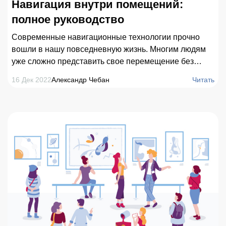
Навигация внутри помещений:
полное руководство
Современные навигационные технологии прочно
вошли в нашу повседневную жизнь. Многим людям
уже сложно представить свое перемещение без
GPS-навигации, которая позволяет с легкостью
16 Дек 2022
Александр Чебан
Читать
добираться из одной точки в другую. Но GPS
работает только на улице и почти не дает результатов
внутри помещений. В такой ситуации на помощь
приходит indoor навигация, которая открывает
неограниченные возможности по передвижению и
поиску объектов внутри зданий.