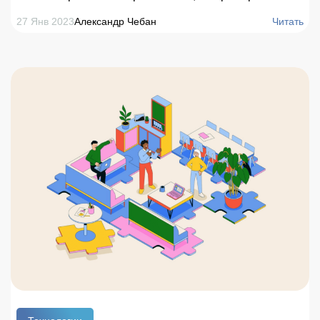
работников офиса хотя бы однажды воровали у
27 Янв 2023
Александр Чебан
Читать
собственного работодателя, причем треть от всех
краж происходит из-за отсутствия внутреннего
контроля. Чтобы избежать этих проблем,
целесообразно использовать системы управления
офисными активами.