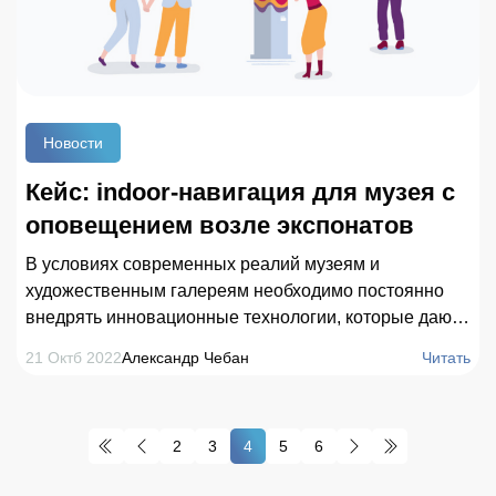
Новости
Кейс: indoor-навигация для музея с
оповещением возле экспонатов
В условиях современных реалий музеям и
художественным галереям необходимо постоянно
внедрять инновационные технологии, которые дают
посетителям лучшие впечатления от изучения
21 Октб 2022
Александр Чебан
Читать
экспозиций. Таким эффективным инновационным
решением может стать indoor навигация для музея.
Система используется в мобильном приложении и
2
3
4
5
6
обеспечивает удобную навигацию и получение
уведомлений при приближении к экспонатам.