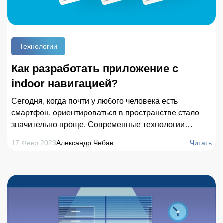
Технологии
Как разработать приложение с
indoor навигацией?
Сегодня, когда почти у любого человека есть
смартфон, ориентироваться в пространстве стало
значительно проще. Современные технологии
позволяют не только находить нужный дом или улицу,
17 Февр 2023
Александр Чебан
Читать
но и строить маршруты внутри больших помещений.
Для этих целей используется мобильное приложение
с indoor навигацией, которое обладает широким
набором полезных функций. С его помощью можно
быстро находить нужные объекты внутри больших
зданий, прокладывать короткий маршрут к местам
интереса.