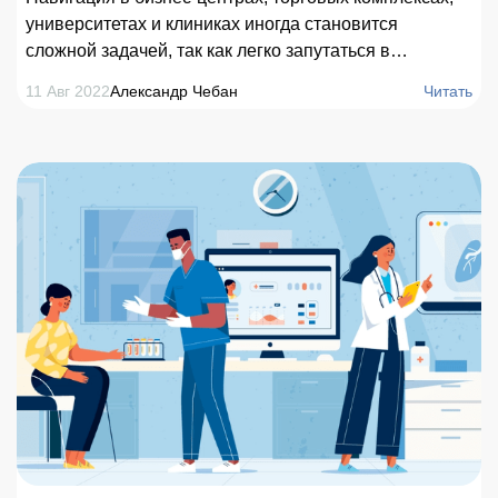
университетах и клиниках иногда становится
сложной задачей, так как легко запутаться в
различных коридорах, холлах и комнатах в условиях,
11 Авг 2022
Александр Чебан
Читать
когда привычная нам навигация посредством GPS
работает не лучшим образом. GPS позволяет
устанавливать местонахождение на улице с
точностью до 5-10 метров, однако если речь заходит
о навигации в помещении, то система теряет свою
эффективность, сигналы GPS не могут пройти сквозь
стены. В статье мы рассмотрим один из наиболее
простых вариантов решения этой проблемы, а
именно реализацию навигации внутри помещения на
базе QR-кодов.