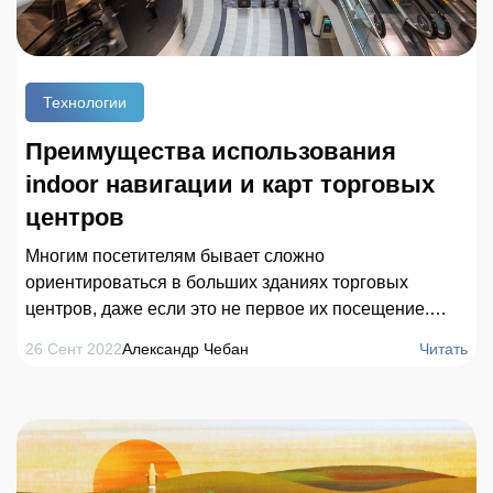
Технологии
Преимущества использования
indoor навигации и карт торговых
центров
Многим посетителям бывает сложно
ориентироваться в больших зданиях торговых
центров, даже если это не первое их посещение.
Привычные вывески и визуальные стенды не всегда
26 Сент 2022
Александр Чебан
Читать
понятны для покупателя, а использовать их для
прокладывания маршрута бывает не просто. По этой
причине в 2022 году многие торговые центры
начинают внедрять современные технологии,
облегчающие навигацию до необходимых объектов.