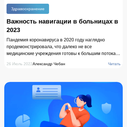
Здравоохранение
Важность навигации в больницах в
2023
Пандемия коронавируса в 2020 году наглядно
продемонстрировала, что далеко не все
медицинские учреждения готовы к большим потокам
людей. Основная проблема состоит в том, что поиск
26 Июль 2022
Александр Чебан
Читать
пути в больнице к нужным кабинетам или палатам
часто вызывает тревогу, вынуждает человека
обращаться за помощью к медицинскому персоналу,
который и так чрезмерно загружен. Поэтому в 2023
году больницам крайне важно наладить удобную
систему навигации и поиска объектов, которая
облегчит работу сотрудников и повысит лояльность
посетителей.