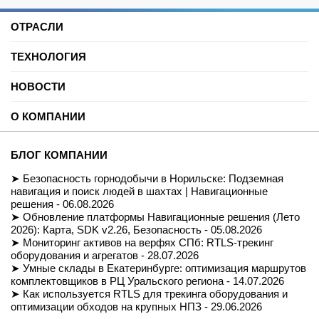
ОТРАСЛИ
Нефть и газ
ТЕХНОЛОГИЯ
Торговые центры
Университеты
Цифровая платформа трекинга
Автомобильные услуги
НОВОСТИ
SDK для Indoor навигации
Цифровая реклама
Смарт даркстор
Блог
Спорт
Позиционирование внутри помещений
О КОМПАНИИ
Вебинары и подкасты
Производство
Реализованные проекты
Логистика и складские помещения
История
Демо-комплект
Культура и развлечения
Миссия
Для разработчиков
БЛОГ КОМПАНИИ
Здравоохранение
Команда
Партнеры
Недвижимость и офисы
Контакты
Безопасность горнодобычи в Норильске: Подземная
FAQ
Музеи
СОУТ
навигация и поиск людей в шахтах | Навигационные
Документация
Транспорт
Политика обработки персональных данных
решения - 06.08.2026
Вход/Регистрация
Ритейл
Условия доступа к сайту
Обновление платформы Навигационные решения (Лето
Навигация транспортных средств
Приказ Минцифры №511
2026): Карта, SDK v2.26, Безопасность - 05.08.2026
Строительство
Магазин
Мониторинг активов на верфях СПб: RTLS-трекинг
оборудования и агрегатов - 28.07.2026
Умные склады в Екатеринбурге: оптимизация маршрутов
комплектовщиков в РЦ Уральского региона - 14.07.2026
Как используется RTLS для трекинга оборудования и
оптимизации обходов на крупных НПЗ - 29.06.2026