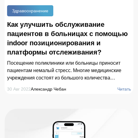
Здравоохранение
Как улучшить обслуживание
пациентов в больницах с помощью
indoor позиционирования и
платформы отслеживания?
Посещение поликлиники или больницы приносит
пациентам немалый стресс. Многие медицинские
учреждения состоят из большого количества
корпусов, переходов и этажей, которые вынуждают
30 Авг 2022
Александр Чебан
Читать
людей долго блуждать по территории в поисках
нужного кабинета. Это не очень удобно, особенно
если человек плохо себя чувствует. Клиникам
приходится постоянно сталкиваться с жалобами,
такими как разочарование от пребывания,
необходимость постоянно узнавать
местонахождение кабинетов, сложности с