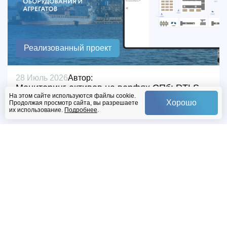
Реализованный проект
28 Июль 2026
Автор:
Мониторинг активов на верфях СПб: RTLS-
На этом сайте используются файлы cookie.
трекинг оборудования и агрегатов
Хорошо
Продолжая просмотр сайта, вы разрешаете
их использование.
Подробнее
.
Присоединяйтесь к нашему каналу и
будьте в курсе всех событий!